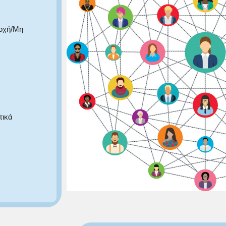
δοχή/Μη
τικά